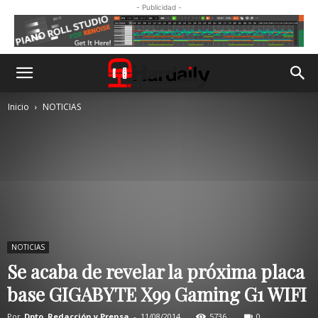
- Publicidad -
Inicio
NOTICIAS
NOTICIAS
Se acaba de revelar la próxima placa
base GIGABYTE X99 Gaming G1 WIFI
Por
Dpto. Redacción y Prensa
-
11/08/2014
5736
0