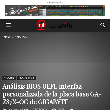
- Publicidad -
Inicio
ANÁLISIS
ANÁLISIS
PLACAS BASE
Análisis BIOS UEFI, interfaz
personalizada de la placa base GA-
Z87X-OC de GIGABYTE
Por
Hardaily Labs.
-
25/06/2013
18625
0