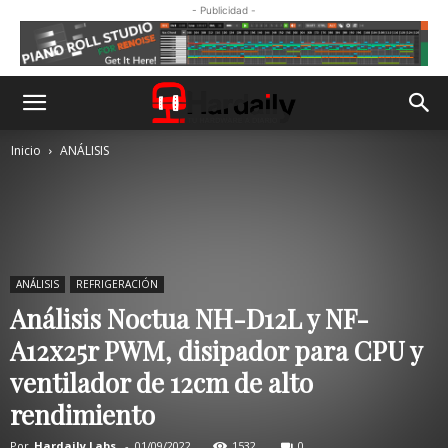
- Publicidad -
Inicio
ANÁLISIS
ANÁLISIS
REFRIGERACIÓN
Análisis Noctua NH-D12L y NF-
A12x25r PWM, disipador para CPU y
ventilador de 12cm de alto
rendimiento
Por
Hardaily Labs.
-
01/09/2022
1532
0