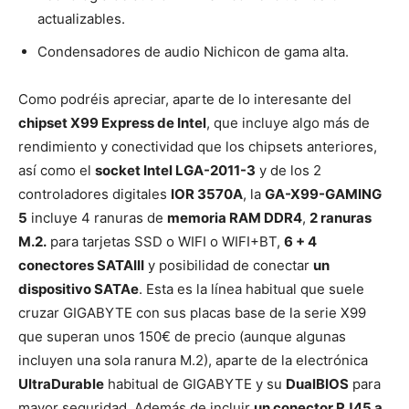
actualizables.
Condensadores de audio Nichicon de gama alta.
Como podréis apreciar, aparte de lo interesante del
chipset X99 Express de Intel
, que incluye algo más de
rendimiento y conectividad que los chipsets anteriores,
así como el
socket Intel LGA-2011-3
y de los 2
controladores digitales
IOR 3570A
, la
GA-X99-GAMING
5
incluye 4 ranuras de
memoria RAM DDR4
,
2 ranuras
M.2.
para tarjetas SSD o WIFI o WIFI+BT,
6 + 4
conectores SATAIII
y posibilidad de conectar
un
dispositivo SATAe
. Esta es la línea habitual que suele
cruzar GIGABYTE con sus placas base de la serie X99
que superan unos 150€ de precio (aunque algunas
incluyen una sola ranura M.2), aparte de la electrónica
UltraDurable
habitual de GIGABYTE y su
DualBIOS
para
mayor seguridad. Además de incluir
un conector RJ45 a