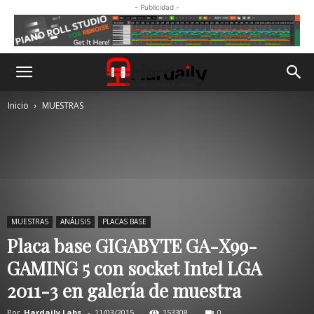
- Publicidad -
Inicio
MUESTRAS
MUESTRAS
ANÁLISIS
PLACAS BASE
Placa base GIGABYTE GA-X99-
GAMING 5 con socket Intel LGA
2011-3 en galería de muestra
Por
Hardaily Labs.
-
11/03/2015
153308
0