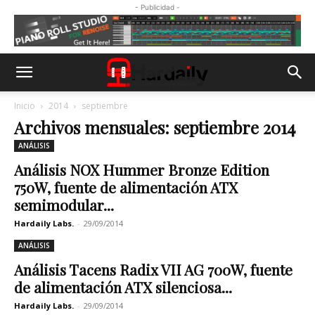
- Publicidad -
Inicio
2014
septiembre
Archivos mensuales: septiembre 2014
ANÁLISIS
Análisis NOX Hummer Bronze Edition
750W, fuente de alimentación ATX
semimodular...
Hardaily Labs.
-
29/09/2014
ANÁLISIS
Análisis Tacens Radix VII AG 700W, fuente
de alimentación ATX silenciosa...
Hardaily Labs.
-
29/09/2014