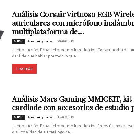
Análisis Corsair Virtuoso RGB Wirel
auriculares con micrófono inalámb
multiplataforma de...
Hardaily Labs.
-
29/09/2019
AUDIO
1. Introducción. Ficha del producto Introducción Corsair acaba de 
dará de que hablar por todo lo que...
Leer más
Análisis Mars Gaming MMICKIT, kit
cardiode con accesorios de estudio p
Hardaily Labs.
-
15/07/2019
AUDIO
1. Introducción. Ficha del producto Introducción En los últimos mes
o su totalidad de su catálogo de...