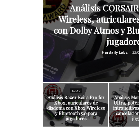
Análisis CORSAI
Wireless, auriculare
con Dolby Atmos y Blu
jugador
Hardaily Labs.
-
23/
AUDIO
Análisis Razer Kaira Pro for
Análisis M
Xbox, auriculares de
Ultra, pote
diadema con Xbox Wireless
intrauditivo
y Bluetooth 5.0 para
cancelació
jugadores
jug