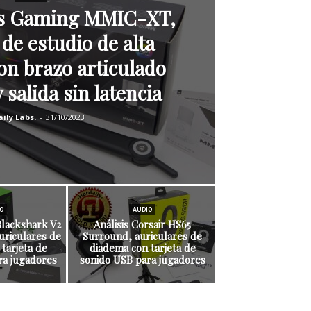
rs Gaming MMIC-XT,
de estudio de alta
con brazo articulado
 salida sin latencia
ily Labs.
-
31/10/2023
O
AUDIO
Blackshark V2
Análisis Corsair HS65
auriculares de
Surround, auriculares de
tarjeta de
diadema con tarjeta de
ra jugadores
sonido USB para jugadores