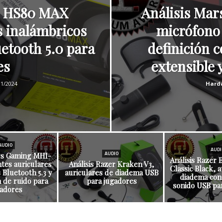
R HS80 MAX
Análisis Ma
s inalámbricos
micrófono 
etooth 5.0 para
definición 
es
extensible y
01/2024
Harda
AUDIO
AUDI
ars Gaming MHI-
AUDIO
Análisis Razer 
ntes auriculares
Análisis Razer Kraken V3,
Classic Black, 
s Bluetooth 5.3 y
auriculares de diadema USB
diadema con 
n de ruido para
para jugadores
sonido USB pa
adores