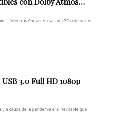
bles con Dolby Atmos...
bios... Mientras Corsair ha sacado PCs compactos,
b USB 3.0 Full HD 1080p
es y a causa de la pandemia era inevitable que