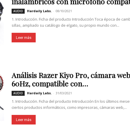
inalámbricos con micrófono compati
Hardaily Labs.
-
08/10/2021
AUDIO
1. Introducción. Ficha del producto Introducción Toca época de cam
sillas, ampliado su catálogo de elgato, su propio mundo con...
Leer más
Análisis Razer Kiyo Pro, cámara we
60Hz, compatible con...
Hardaily Labs.
-
31/03/2021
AUDIO
1. Introducción. Ficha del producto Introducción En los últimos mes
ciertos productos informáticos, como impresoras, cámaras web,...
Leer más