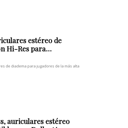
riculares estéreo de
n Hi-Res para...
lares de diadema para jugadores de la más alta
, auriculares estéreo