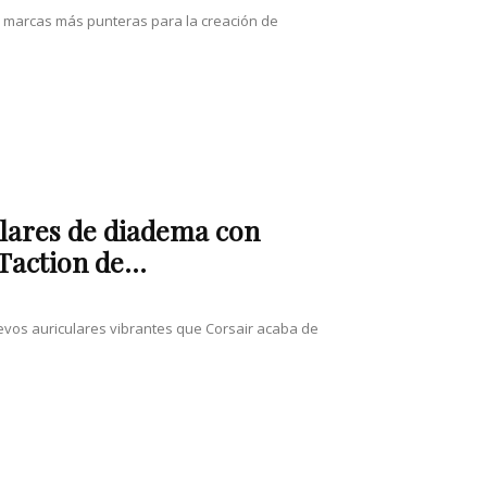
las marcas más punteras para la creación de
ulares de diadema con
action de...
nuevos auriculares vibrantes que Corsair acaba de