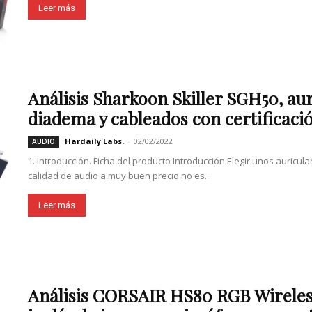
Leer más
Análisis Sharkoon Skiller SGH50, au
diadema y cableados con certificació
Hardaily Labs.
-
02/02/2022
AUDIO
1. Introducción. Ficha del producto Introducción Elegir unos auricu
calidad de audio a muy buen precio no es...
Leer más
Análisis CORSAIR HS80 RGB Wireless