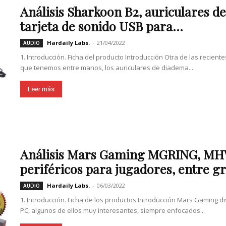
Análisis Sharkoon B2, auriculares 
tarjeta de sonido USB para...
Hardaily Labs.
-
21/04/2022
AUDIO
1. Introducción. Ficha del producto Introducción Otra de las recie
que tenemos entre manos, los auriculares de diadema...
Leer más
Análisis Mars Gaming MGRING, MH
periféricos para jugadores, entre gr
Hardaily Labs.
-
06/03/2022
AUDIO
1. Introducción. Ficha de los productos Introducción Mars Gaming d
PC, algunos de ellos muy interesantes, siempre enfocados...