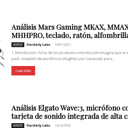
Análisis Mars Gaming MKAX, MMA
MHHPRO, teclado, ratón, alfombrilla,
Hardaily Labs.
-
14/01/2021
AUDIO
1. Introducción. Ficha de los productos Introducción Imagina que te
pack completo de periféricos elegibles por separado para...
Leer más
Análisis Elgato Wave:3, micrófono 
tarjeta de sonido integrada de alta c
Hardaily Labs.
-
16/12/2020
AUDIO