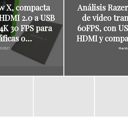
aw X, compacta
Análisis Raze
 HDMI 2.0 a USB
de video tra
 4K 30 FPS para
60FPS, con USB
ficas o...
HDMI y compat
10/2021
Harda