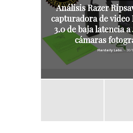
Análisis Razer Rips
capturadora de video
3.0 de baja latencia a
cámaras fotográ
Hardaily Labs.
-
30/