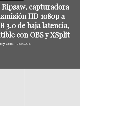
r Ripsaw, capturadora
nsmisión HD 1080p a
 3.0 de baja latencia,
ible con OBS y XSplit
ily Labs.
-
03/02/2017