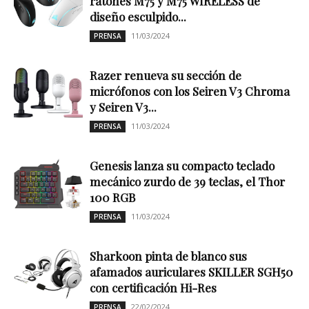
ratones M75 y M75 WIRELESS de
diseño esculpido...
11/03/2024
PRENSA
Razer renueva su sección de
micrófonos con los Seiren V3 Chroma
y Seiren V3...
11/03/2024
PRENSA
Genesis lanza su compacto teclado
mecánico zurdo de 39 teclas, el Thor
100 RGB
11/03/2024
PRENSA
Sharkoon pinta de blanco sus
afamados auriculares SKILLER SGH50
con certificación Hi-Res
22/02/2024
PRENSA