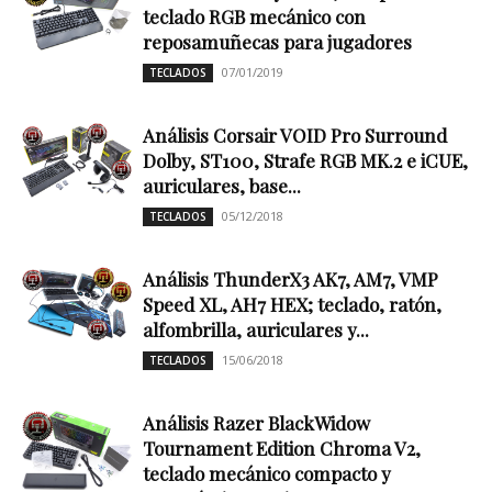
teclado RGB mecánico con
reposamuñecas para jugadores
07/01/2019
TECLADOS
Análisis Corsair VOID Pro Surround
Dolby, ST100, Strafe RGB MK.2 e iCUE,
auriculares, base...
05/12/2018
TECLADOS
Análisis ThunderX3 AK7, AM7, VMP
Speed XL, AH7 HEX; teclado, ratón,
alfombrilla, auriculares y...
15/06/2018
TECLADOS
Análisis Razer BlackWidow
Tournament Edition Chroma V2,
teclado mecánico compacto y