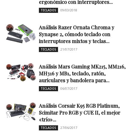
ergonómico con interruptores...
09/03/2018
TECLADOS
Análisis Razer Ornata Chroma y
Synapse 2, cómodo teclado con
interruptores mixtos y teclas...
21/07/2017
TECLADOS
Análisis Mars Gaming MK215, MM216,
MH316 y MB1, teclado, ratón,
auriculares y bandolera para...
06/07/2017
TECLADOS
Análisis Corsair K95 RGB Platinum,
Scimitar Pro RGB y CUE II, el mejor
«trío»...
27/06/2017
TECLADOS