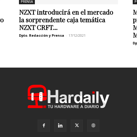
PRENSA
P
NZXT introducirá en el mercado
M
la sorprendente caja temática
p
vo
NZXT CRFT...
M
M
Dpto. Redacción y Prensa
-
17/12/2021
Dp