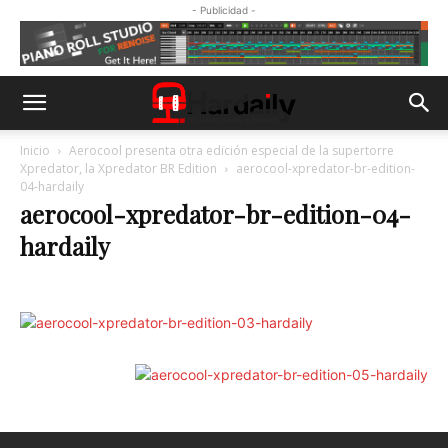
- Publicidad -
Inicio
Aerocool presenta otra edición especial de la supertorre
Xpredator, la Xpredator BR Edition
aerocool-xpredator-br-edition-
04-hardaily
aerocool-xpredator-br-edition-04-
hardaily