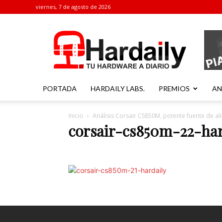
viernes, 7 de agosto de 2026
Hardaily
PORTADA
HARDAILY LABS.
PREMIOS
AN
Inicio
Análisis Corsair CS850M, potente fuente de 
corsair-cs850m-22-har