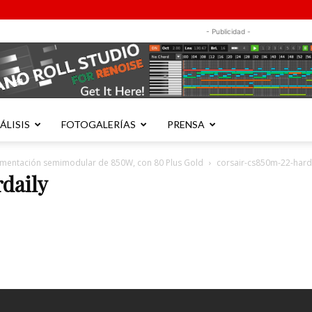
- Publicidad -
ÁLISIS
FOTOGALERÍAS
PRENSA
alimentación semimodular de 850W, con 80 Plus Gold
corsair-cs850m-22-hard
daily