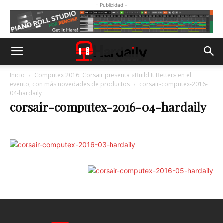
- Publicidad -
Inicio
Computex 2016: Corsair presenta «Build It Better» en el
evento, con más novedades de productos
corsair-computex-2016-
04-hardaily
corsair-computex-2016-04-hardaily