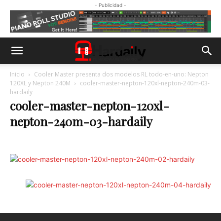
- Publicidad -
Inicio
Cooler Master presenta dos modelos RL todo-en-uno: Nepton
120XL y Nepton 240M
cooler-master-nepton-120xl-nepton-240m-03-
hardaily
cooler-master-nepton-120xl-
nepton-240m-03-hardaily