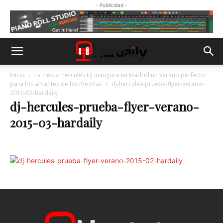
- Publicidad -
Inicio
La Fiesta Hercules DJ inaugura en Madrid un verano perfecto
para los amantes de las mezclas
dj-hercules-prueba-flyer-verano-
2015-03-hardaily
dj-hercules-prueba-flyer-verano-
2015-03-hardaily