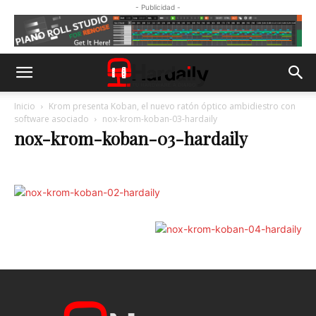
- Publicidad -
Inicio
Krom presenta Koban, el nuevo ratón óptico ambidiestro con
software asociado
nox-krom-koban-03-hardaily
nox-krom-koban-03-hardaily