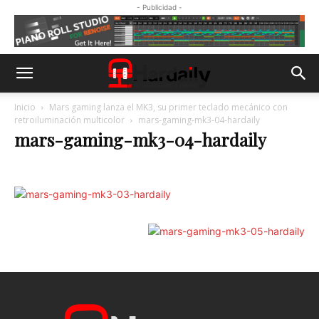
- Publicidad -
Inicio
Mars gaming lanza el MK3, su primer teclado mecánico con
retroiluminación multicolor
mars-gaming-mk3-04-hardaily
mars-gaming-mk3-04-hardaily