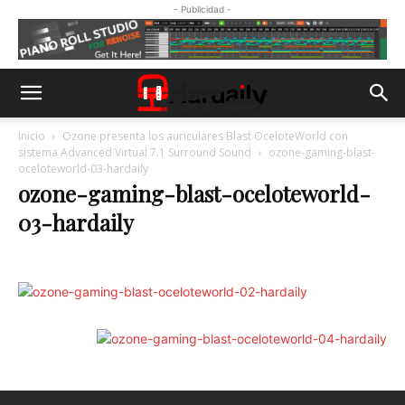
- Publicidad -
Inicio
Ozone presenta los auriculares Blast OceloteWorld con
sistema Advanced Virtual 7.1 Surround Sound
ozone-gaming-blast-
oceloteworld-03-hardaily
ozone-gaming-blast-oceloteworld-
03-hardaily