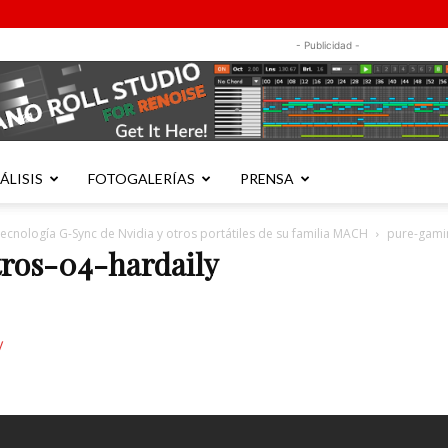
- Publicidad -
ÁLISIS
FOTOGALERÍAS
PRENSA
ecnología G-Sync de Nvidia y otros portátiles de su familia MACH
pure-gami
ros-04-hardaily