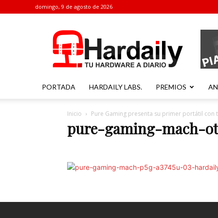
domingo, 9 de agosto de 2026
Hardaily
PORTADA
HARDAILY LABS.
PREMIOS
AN
Inicio
Pure Gaming presenta su primer portátil con t
pure-gaming-mach-ot