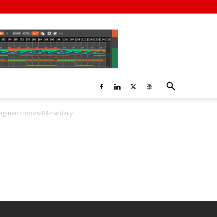
ng-mach-otros-04-hardaily