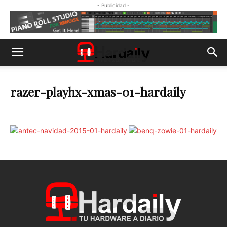
- Publicidad -
razer-playhx-xmas-01-hardaily