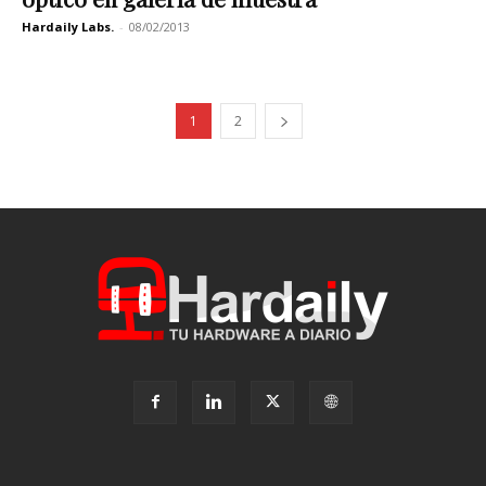
Hardaily Labs.
-
08/02/2013
1
2