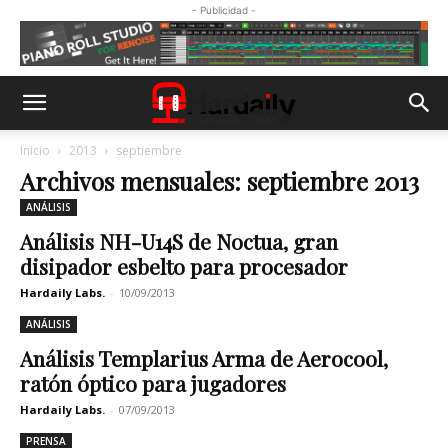
- Publicidad -
Inicio
2013
septiembre
Archivos mensuales: septiembre 2013
ANÁLISIS
Análisis NH-U14S de Noctua, gran
disipador esbelto para procesador
Hardaily Labs.
-
10/09/2013
ANÁLISIS
Análisis Templarius Arma de Aerocool,
ratón óptico para jugadores
Hardaily Labs.
-
07/09/2013
PRENSA