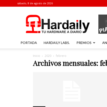
sábado, 8 de agosto de 2026
Hardaily
PORTADA
HARDAILY LABS.
PREMIOS
AN
Inicio
2020
febrero
Archivos mensuales: fe