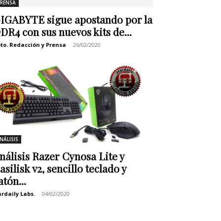
RENSA
IGABYTE sigue apostando por la
DR4 con sus nuevos kits de...
to. Redacción y Prensa
-
26/02/2020
NÁLISIS
nálisis Razer Cynosa Lite y
asilisk v2, sencillo teclado y
atón...
rdaily Labs.
-
04/02/2020