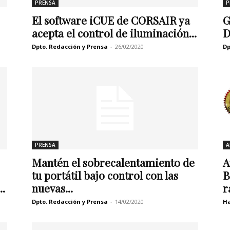
PRENSA
P
El software iCUE de CORSAIR ya
G
acepta el control de iluminación...
D
Dpto. Redacción y Prensa
-
26/02/2020
Dp
PRENSA
A
Mantén el sobrecalentamiento de
A
tu portátil bajo control con las
B
.
nuevas...
r
Dpto. Redacción y Prensa
-
14/02/2020
Ha