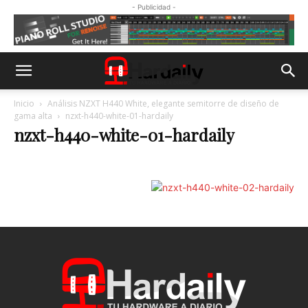
- Publicidad -
Inicio
Análisis NZXT H440 White, elegante semitorre de diseño de
gama alta
nzxt-h440-white-01-hardaily
nzxt-h440-white-01-hardaily