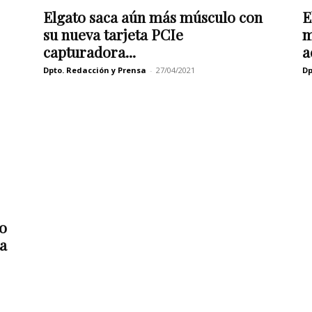
Elgato saca aún más músculo con
E
su nueva tarjeta PCIe
m
capturadora...
a
Dpto. Redacción y Prensa
-
27/04/2021
Dp
no
a