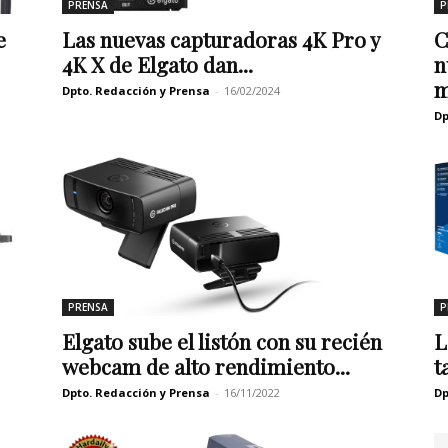
PRENSA
P
e
Las nuevas capturadoras 4K Pro y
C
4K X de Elgato dan...
n
m
Dpto. Redacción y Prensa
-
16/02/2024
Dp
PRENSA
P
Elgato sube el listón con su recién
L
webcam de alto rendimiento...
t
Dpto. Redacción y Prensa
-
16/11/2022
Dp