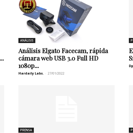
ANÁLISIS
P
Análisis Elgato Facecam, rápida
E
..
cámara web USB 3.0 Full HD
S
1080p...
Dp
Hardaily Labs.
-
27/01/2022
PRENSA
P