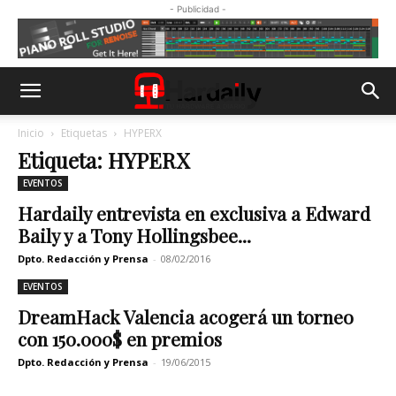
- Publicidad -
Inicio
Etiquetas
HYPERX
Etiqueta: HYPERX
EVENTOS
Hardaily entrevista en exclusiva a Edward
Baily y a Tony Hollingsbee...
Dpto. Redacción y Prensa
-
08/02/2016
EVENTOS
DreamHack Valencia acogerá un torneo
con 150.000$ en premios
Dpto. Redacción y Prensa
-
19/06/2015