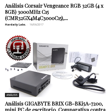
Análisis Corsair Vengeance RGB 32GB (4 x
8GB) 3000MHz C15
(CMR32GX4M4C3000C15),...
Hardaily Labs.
-
16/06/2017
ANÁLISIS
Análisis GIGABYTE BRIX GB-BKi5A-7200,
mini PC de escritorio. Comparativa contra