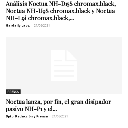
Análisis Noctua NH-D15S chromax.black,
Noctua NH-U9S chromax.black y Noctua
NH-L9i chromax.black,...
Hardaily Labs.
-
21/06/2021
PRENSA
Noctua lanza, por fin, el gran disipador
pasivo NH-P1 y el...
Dpto. Redacción y Prensa
-
21/06/2021