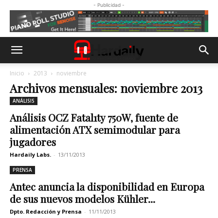
- Publicidad -
Inicio
2013
noviembre
Archivos mensuales: noviembre 2013
ANÁLISIS
Análisis OCZ Fatal1ty 750W, fuente de
alimentación ATX semimodular para
jugadores
Hardaily Labs.
-
13/11/2013
PRENSA
Antec anuncia la disponibilidad en Europa
de sus nuevos modelos Kühler...
Dpto. Redacción y Prensa
-
11/11/2013