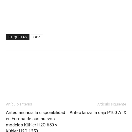
ETIQUETAS
OCZ
Artículo anterior
Artículo siguiente
Antec anuncia la disponibilidad
Antec lanza la caja P100 ATX
en Europa de sus nuevos
modelos Kühler H2O 650 y
Kühler H2O 1250