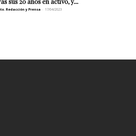
ras sus 20 años en activo, y...
to. Redacción y Prensa
-
17/04/2023