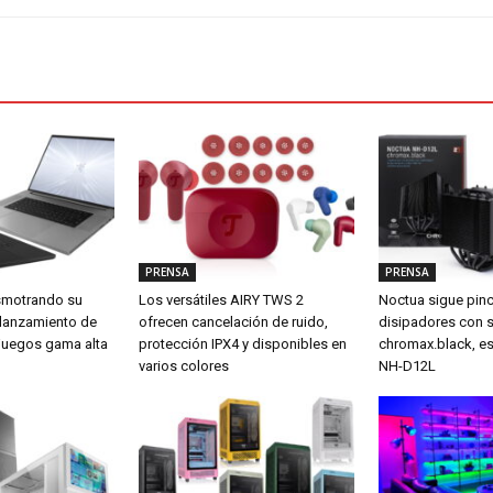
PRENSA
PRENSA
smotrando su
Los versátiles AIRY TWS 2
Noctua sigue pin
 lanzamiento de
ofrecen cancelación de ruido,
disipadores con 
a juegos gama alta
protección IPX4 y disponibles en
chromax.black, es
varios colores
NH-D12L