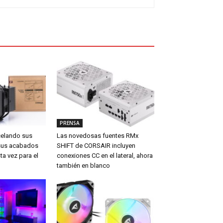
PRENSA
celando sus
Las novedosas fuentes RMx
sus acabados
SHIFT de CORSAIR incluyen
ta vez para el
conexiones CC en el lateral, ahora
también en blanco