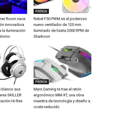
PRENSA
amer Room nace
Rebel F50 PWM es el poderoso
ón innovadora
nuevo ventilador de 120 mm
 la iluminación
iluminado de hasta 2000 RPM de
ntorno
Sharkoon
PRENSA
e blanco sus
Mars Gaming te trae el ratón
ares SKILLER
ergonómico MM-XT, una obra
cación Hi-Res
maestra de tecnología y diseño a
coste reducido