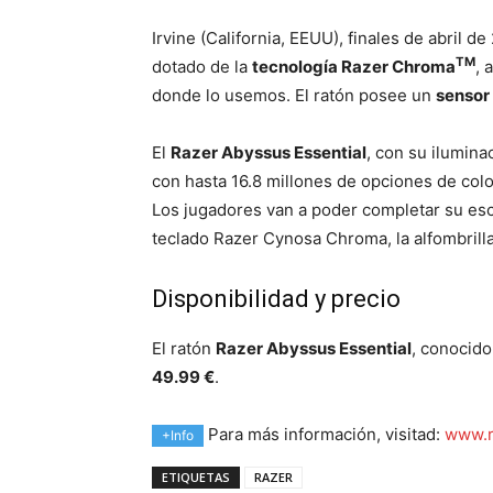
Irvine (California, EEUU), finales de abril 
TM
dotado de la
tecnología Razer Chroma
, 
donde lo usemos. El ratón posee un
sensor
El
Razer Abyssus Essential
, con su ilumina
con hasta 16.8 millones de opciones de color
Los jugadores van a poder completar su escr
teclado Razer Cynosa Chroma, la alfombrill
Disponibilidad y precio
El ratón
Razer Abyssus Essential
, conocid
49.99 €
.
Para más información, visitad:
www.r
+Info
ETIQUETAS
RAZER