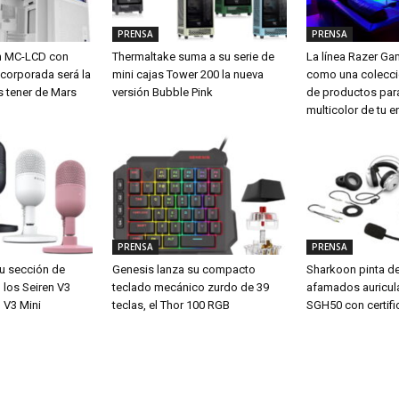
PRENSA
PRENSA
m MC-LCD con
Thermaltake suma a su serie de
La línea Razer G
ncorporada será la
mini cajas Tower 200 la nueva
como una colecci
s tener de Mars
versión Bubble Pink
de productos para
multicolor de tu e
PRENSA
PRENSA
u sección de
Genesis lanza su compacto
Sharkoon pinta d
los Seiren V3
teclado mecánico zurdo de 39
afamados auricul
 V3 Mini
teclas, el Thor 100 RGB
SGH50 con certifi