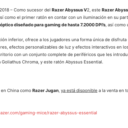
de 2018 – Como sucesor del
Razer Abyssus V
2, este
Razer Abyss
así como el primer ratón en contar con un iluminación en su parte 
 óptico diseñado para gaming de hasta 7.2000 DPI’s
, así como
ción inferior, ofrece a los jugadores una forma única de disfru
es, efectos personalizables de luz y efectos interactivos en lo
itorio con un conjunto complete de periféricos que les introdu
a Goliathus Chroma, y este ratón Abyssus Essential.
o en China como
Razer Jugan
,
ya está disponible
a la venta en
azer.com/gaming-mice/razer-abyssus-essential