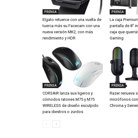
PRENSA
PRENSA
Elgato retuerce con una vuelta de
La caja Premiu
tuerca más su Facecam con una
pantalla de 8″ i
nueva versión MK2, con más
caja que querrá
rendimiento y HDR
Gaming
PRENSA
PRENSA
CORSAIR lanza sus ligeros y
Razer renueva s
cómodos ratones M75 y M75
micrófonos con 
WIRELESS de diseño esculpido
Chroma y Seiren
para diestros o zurdos