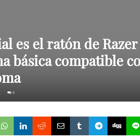
al es el ratón de Razer
ma básica compatible c
oma
0