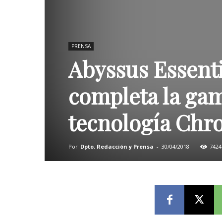
PRENSA
Abyssus Essenti
completa la ga
tecnología Chr
Por
Dpto. Redacción y Prensa
-
30/04/2018
7424