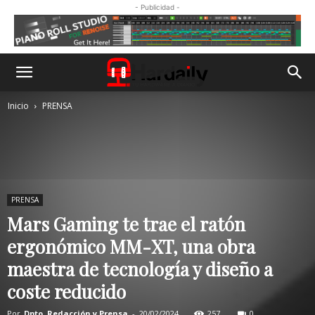
- Publicidad -
Inicio
PRENSA
PRENSA
Mars Gaming te trae el ratón
ergonómico MM-XT, una obra
maestra de tecnología y diseño a
coste reducido
Por
Dpto. Redacción y Prensa
-
20/02/2024
257
0