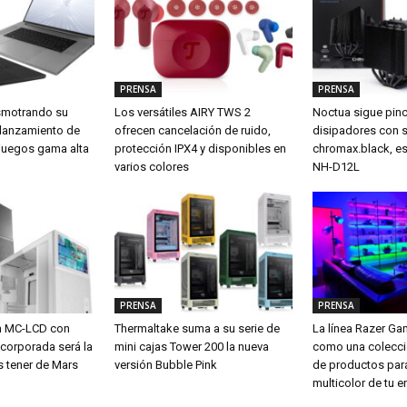
PRENSA
PRENSA
smotrando su
Los versátiles AIRY TWS 2
Noctua sigue pin
 lanzamiento de
ofrecen cancelación de ruido,
disipadores con 
a juegos gama alta
protección IPX4 y disponibles en
chromax.black, es
varios colores
NH-D12L
PRENSA
PRENSA
m MC-LCD con
Thermaltake suma a su serie de
La línea Razer G
ncorporada será la
mini cajas Tower 200 la nueva
como una colecci
s tener de Mars
versión Bubble Pink
de productos para
multicolor de tu e