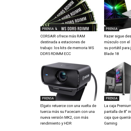
PRENSA
PRENSA
CORSAIR ofrece más RAM
Razer sigue de
destinada a estaciones de
músculo con el
trabajo: los kits de memoria WS
su portátil par
DDR5 RDIMM ECC
Blade 18
PRENSA
PRENSA
Elgato retuerce con una vuelta de
La caja Premiu
tuerca más su Facecam con una
pantalla de 8″ i
nueva versión MK2, con más
caja que querrá
rendimiento y HDR
Gaming