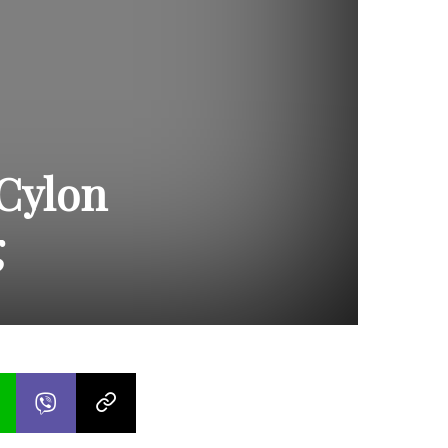
 Cylon
g