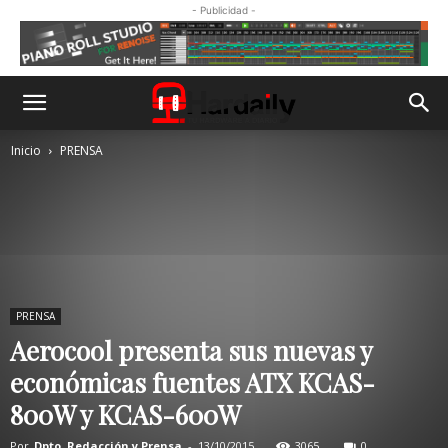
- Publicidad -
Inicio
PRENSA
PRENSA
Aerocool presenta sus nuevas y
económicas fuentes ATX KCAS-
800W y KCAS-600W
Por
Dpto. Redacción y Prensa
-
13/10/2015
3065
0