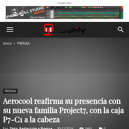
- Publicidad -
Inicio
PRENSA
PRENSA
Aerocool reafirma su presencia con
su nueva familia Project7, con la caja
P7-C1 a la cabeza
Por
Dpto. Redacción y Prensa
-
30/11/2016
1465
0