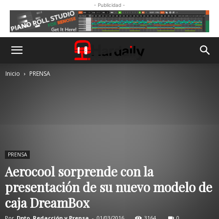
- Publicidad -
Inicio
PRENSA
PRENSA
Aerocool sorprende con la
presentación de su nuevo modelo de
caja DreamBox
Por
Dpto. Redacción y Prensa
-
01/03/2016
3164
0