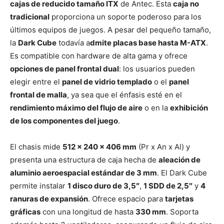
cajas de reducido tamaño ITX
de Antec. Esta
caja no
tradicional
proporciona un soporte poderoso para los
últimos equipos de juegos. A pesar del pequeño tamaño,
la
Dark Cube
todavía a
dmite placas base hasta M-ATX
.
Es compatible con hardware de alta gama y ofrece
opciones de panel frontal dual
: los usuarios pueden
elegir entre el
panel de vidrio templado
o el
panel
frontal de malla
, ya sea que el énfasis esté en el
rendimiento máximo del flujo de aire
o en la
exhibición
de los componentes del juego
.
El chasis mide
512 x 240 x 406 mm
(Pr x An x Al) y
presenta una estructura de caja hecha de
aleación de
aluminio aeroespacial estándar de 3 mm
. El Dark Cube
permite instalar
1 disco duro de 3,5″
,
1 SDD de 2,5″
y
4
ranuras de expansión
. Ofrece espacio para
tarjetas
gráficas
con una longitud de hasta
330 mm
. Soporta