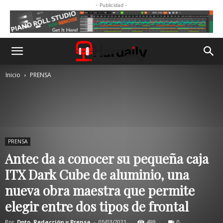
- Publicidad -
Inicio
PRENSA
PRENSA
Antec da a conocer su pequeña caja
ITX Dark Cube de aluminio, una
nueva obra maestra que permite
elegir entre dos tipos de frontal
Por
Dpto. Redacción y Prensa
-
05/03/2021
499
0