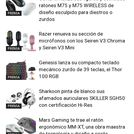
ratones M75 y M75 WIRELESS de
diseño esculpido para diestros o
PRENSA
zurdos
Razer renueva su sección de
micrófonos con los Seiren V3 Chroma
y Seiren V3 Mini
PRENSA
Genesis lanza su compacto teclado
mecánico zurdo de 39 teclas, el Thor
100 RGB
PRENSA
Sharkoon pinta de blanco sus
afamados auriculares SKILLER SGH50
con certificación Hi-Res
PRENSA
Mars Gaming te trae el ratón
ergonómico MM-XT, una obra maestra
de tecnología y diseño a coste