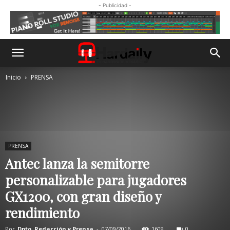
- Publicidad -
Inicio
PRENSA
PRENSA
Antec lanza la semitorre
personalizable para jugadores
GX1200, con gran diseño y
rendimiento
Por
Dpto. Redacción y Prensa
-
07/09/2016
1609
0