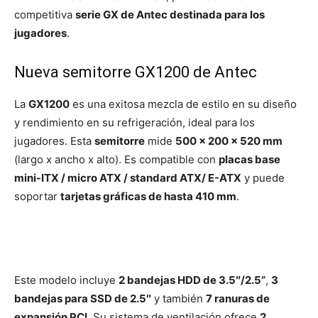
competitiva
serie GX de Antec destinada para los
jugadores
.
Nueva semitorre GX1200 de Antec
La
GX1200
es una exitosa mezcla de estilo en su diseño
y rendimiento en su refrigeración, ideal para los
jugadores. Esta
semitorre
mide
500 x 200 x 520 mm
(largo x ancho x alto). Es compatible con
placas base
mini-ITX / micro ATX / standard ATX/ E-ATX
y puede
soportar
tarjetas gráficas de hasta 410 mm
.
Este modelo incluye
2 bandejas HDD de 3.5″/2.5”
,
3
bandejas para SSD de 2.5″
y también
7 ranuras de
expansión PCI
. Su sistema de ventilación ofrece
2