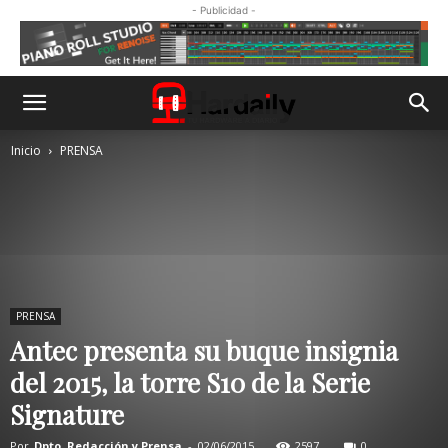
- Publicidad -
Inicio
PRENSA
PRENSA
Antec presenta su buque insignia
del 2015, la torre S10 de la Serie
Signature
Por
Dpto. Redacción y Prensa
-
02/06/2015
2597
0