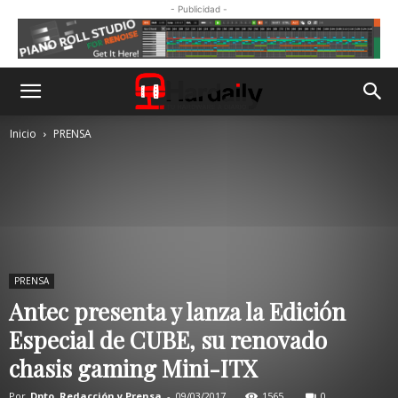
- Publicidad -
Inicio
PRENSA
PRENSA
Antec presenta y lanza la Edición
Especial de CUBE, su renovado
chasis gaming Mini-ITX
Por
Dpto. Redacción y Prensa
-
09/03/2017
1565
0