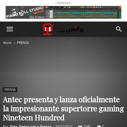
- Publicidad -
Inicio
PRENSA
PRENSA
Antec presenta y lanza oficialmente
la impresionante supertorre gaming
Nineteen Hundred
Por
Dpto. Redacción y Prensa
-
05/12/2013
3340
0