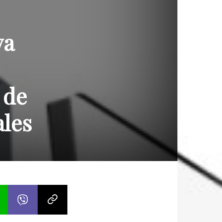
va
 de
ales