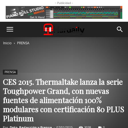
- Publicidad -
Inicio
PRENSA
PRENSA
CES 2015. Thermaltake lanza la serie
Toughpower Grand, con nuevas
fuentes de alimentación 100%
modulares con certificación 80 PLUS
Platinum
Por
Dpto. Redacción y Prensa
-
07/01/2015
3038
0