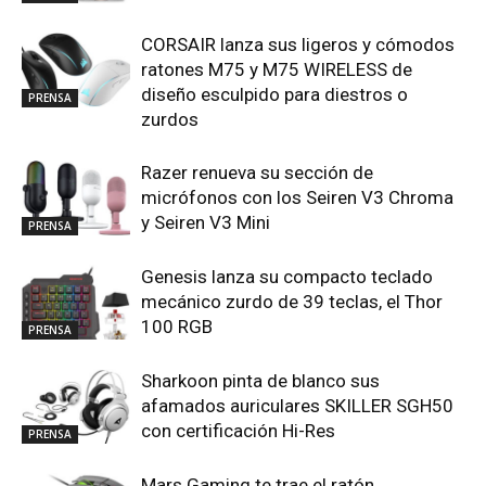
CORSAIR lanza sus ligeros y cómodos
ratones M75 y M75 WIRELESS de
diseño esculpido para diestros o
PRENSA
zurdos
Razer renueva su sección de
micrófonos con los Seiren V3 Chroma
y Seiren V3 Mini
PRENSA
Genesis lanza su compacto teclado
mecánico zurdo de 39 teclas, el Thor
100 RGB
PRENSA
Sharkoon pinta de blanco sus
afamados auriculares SKILLER SGH50
con certificación Hi-Res
PRENSA
Mars Gaming te trae el ratón