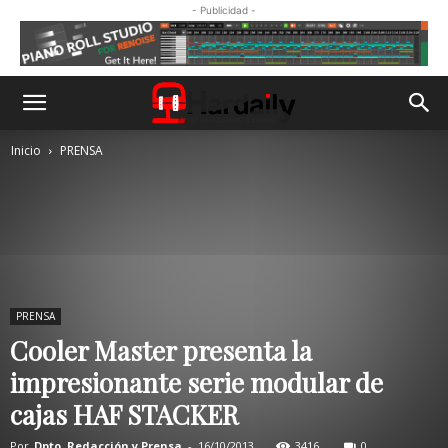
- Publicidad -
Inicio
PRENSA
PRENSA
Cooler Master presenta la
impresionante serie modular de
cajas HAF STACKER
Por
Dpto. Redacción y Prensa
-
16/10/2013
3416
0