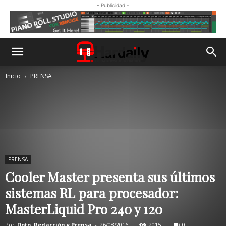
- Publicidad -
Inicio
PRENSA
PRENSA
Cooler Master presenta sus últimos
sistemas RL para procesador:
MasterLiquid Pro 240 y 120
Por
Dpto. Redacción y Prensa
-
26/08/2016
2015
0