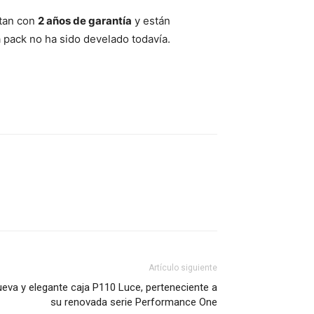
ntan con
2 años de garantía
y están
 pack no ha sido develado todavía.
Artículo siguiente
ueva y elegante caja P110 Luce, perteneciente a
su renovada serie Performance One