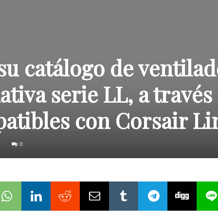
su catálogo de ventila
tiva serie LL, a través
patibles con Corsair Li
0