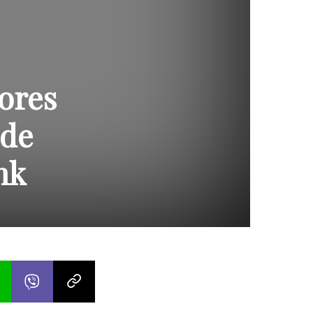
dores
 de
nk