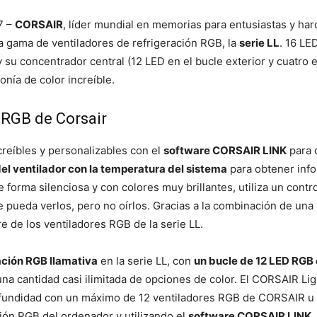
7 –
CORSAIR
, líder mundial en memorias para entusiastas y ha
a gama de ventiladores de refrigeración RGB, la
serie LL
. 16 LE
y su concentrador central (12 LED en el bucle exterior y cuatro e
onía de color increíble.
 RGB de Corsair
reíbles y personalizables con el
software CORSAIR LINK
para 
del ventilador con la temperatura del sistema
para obtener info
e forma silenciosa y con colores muy brillantes, utiliza un con
pueda verlos, pero no oírlos. Gracias a la combinación de una 
re de los ventiladores RGB de la serie LL.
ación RGB llamativa
en la serie LL, con
un bucle de 12 LED RGB 
a cantidad casi ilimitada de opciones de color. El CORSAIR Li
profundidad con un máximo de 12 ventiladores RGB de CORSAIR u
ación RGB del ordenador y utilizando el
software CORSAIR LINK
.