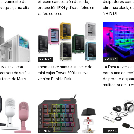
 lanzamiento de
ofrecen cancelación de ruido,
disipadores con 
a juegos gama alta
protección IPX4 y disponibles en
chromax.black, es
varios colores
NH-D12L
PRENSA
PRENSA
m MC-LCD con
Thermaltake suma a su serie de
La línea Razer G
ncorporada será la
mini cajas Tower 200 la nueva
como una colecci
s tener de Mars
versión Bubble Pink
de productos para
multicolor de tu e
PRENSA
PRENSA