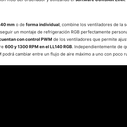
 140 mm
o de
forma individual
, combine los ventiladores de la 
seguir un montaje de refrigeración RGB perfectamente personali
cuentan con control PWM
de los ventiladores que permite aju
tre
600 y 1300 RPM en el LL140 RGB
. Independientemente de q
M podrá cambiar entre un flujo de aire máximo a uno con poco r