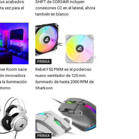
sus acabados
SHIFT de CORSAIR incluyen
ta vez para el
conexiones CC en el lateral, ahora
también en blanco
PRENSA
amer Room nace
Rebel F50 PWM es el poderoso
ón innovadora
nuevo ventilador de 120 mm
 la iluminación
iluminado de hasta 2000 RPM de
ntorno
Sharkoon
PRENSA