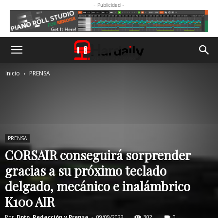
- Publicidad -
Inicio
PRENSA
PRENSA
CORSAIR conseguirá sorprender
gracias a su próximo teclado
delgado, mecánico e inalámbrico
K100 AIR
Por
Dpto. Redacción y Prensa
-
09/09/2022
302
0