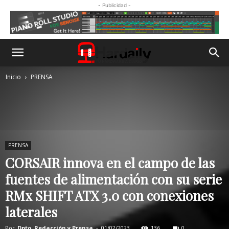
- Publicidad -
Inicio
PRENSA
PRENSA
CORSAIR innova en el campo de las
fuentes de alimentación con su serie
RMx SHIFT ATX 3.0 con conexiones
laterales
Por
Dpto. Redacción y Prensa
-
01/02/2023
136
0