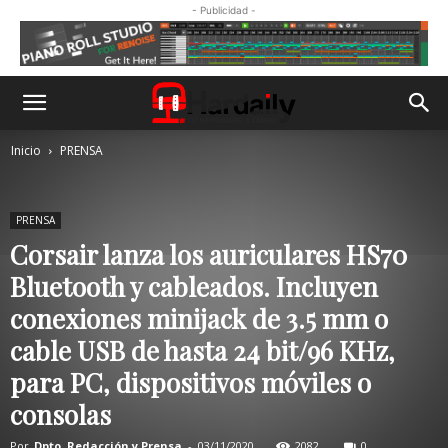
- Publicidad -
Inicio
PRENSA
PRENSA
Corsair lanza los auriculares HS70
Bluetooth y cableados. Incluyen
conexiones minijack de 3.5 mm o
cable USB de hasta 24 bit/96 KHz,
para PC, dispositivos móviles o
consolas
Por
Dpto. Redacción y Prensa
-
03/11/2020
2082
0