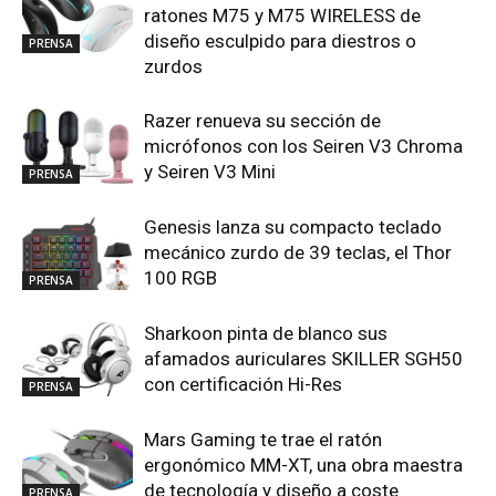
ratones M75 y M75 WIRELESS de
diseño esculpido para diestros o
PRENSA
zurdos
Razer renueva su sección de
micrófonos con los Seiren V3 Chroma
y Seiren V3 Mini
PRENSA
Genesis lanza su compacto teclado
mecánico zurdo de 39 teclas, el Thor
100 RGB
PRENSA
Sharkoon pinta de blanco sus
afamados auriculares SKILLER SGH50
con certificación Hi-Res
PRENSA
Mars Gaming te trae el ratón
ergonómico MM-XT, una obra maestra
de tecnología y diseño a coste
PRENSA