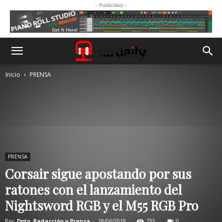
- Publicidad -
Inicio
PRENSA
PRENSA
Corsair sigue apostando por sus
ratones con el lanzamiento del
Nightsword RGB y el M55 RGB Pro
Por
Dpto. Redacción y Prensa
-
18/06/2019
733
0